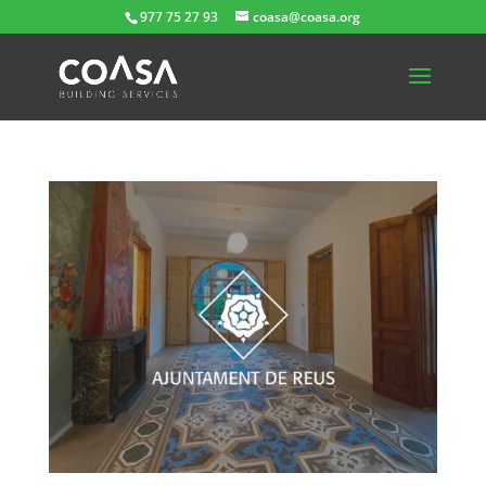
977 75 27 93
coasa@coasa.org