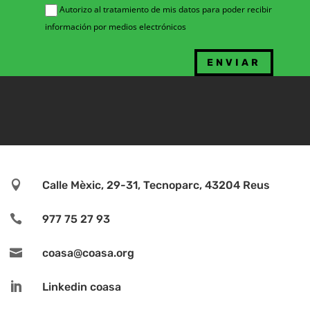
Autorizo al tratamiento de mis datos para poder recibir
información por medios electrónicos

Calle Mèxic, 29-31, Tecnoparc, 43204 Reus

977 75 27 93

coasa@coasa.org

Linkedin coasa