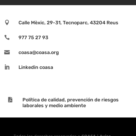

Calle Mèxic, 29-31, Tecnoparc, 43204 Reus

977 75 27 93

coasa@coasa.org

Linkedin coasa

Política de calidad, prevención de riesgos
laborales y medio ambiente