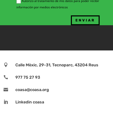
Autorizo al tratamiento de mis datos para poder recibir
información por medios electrónicos

Calle Mèxic, 29-31, Tecnoparc, 43204 Reus

977 75 27 93

coasa@coasa.org

Linkedin coasa