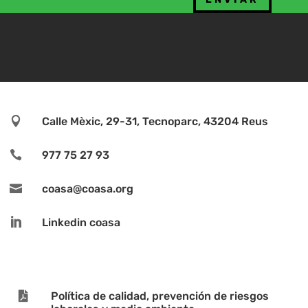

Calle Mèxic, 29-31, Tecnoparc, 43204 Reus

977 75 27 93

coasa@coasa.org

Linkedin coasa

Política de calidad, prevención de riesgos