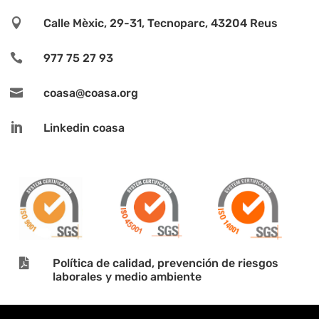

Calle Mèxic, 29-31, Tecnoparc, 43204 Reus

977 75 27 93

coasa@coasa.org

Linkedin coasa

Política de calidad, prevención de riesgos
laborales y medio ambiente