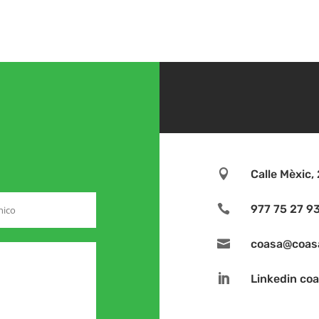

Calle Mèxic

977 75 27 9

coasa@coas

Linkedin co