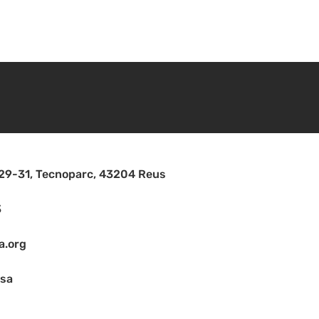
, 29-31, Tecnoparc, 43204 Reus
3
a.org
asa