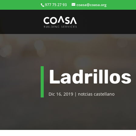
977 75 27 93
coasa@coasa.org
Ladrillos
Dic 16, 2019
|
notcias castellano