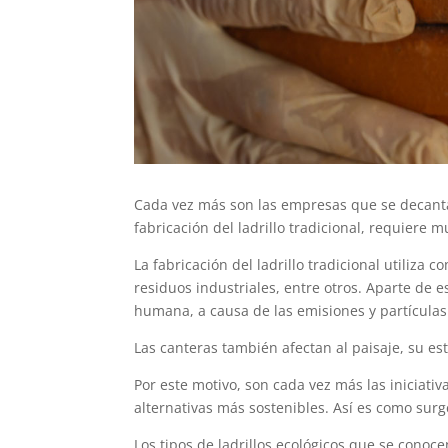
Cada vez más son las empresas que se decantan
fabricación del ladrillo tradicional, requiere
La fabricación del ladrillo tradicional utiliza
residuos industriales, entre otros. Aparte de es
humana, a causa de las emisiones y partícula
Las canteras también afectan al paisaje, su es
Por este motivo, son cada vez más las iniciativ
alternativas más sostenibles. Así es como surge
Los tipos de ladrillos ecológicos que se conoc