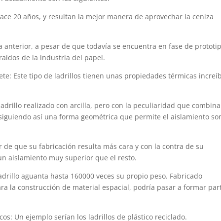
hace 20 años, y resultan la mejor manera de aprovechar la ceniza
la anterior, a pesar de que todavía se encuentra en fase de prototi
aídos de la industria del papel.
te: Este tipo de ladrillos tienen unas propiedades térmicas increí
 ladrillo realizado con arcilla, pero con la peculiaridad que combin
onsiguiendo así una forma geométrica que permite el aislamiento so
r de que su fabricación resulta más cara y con la contra de su
 un aislamiento muy superior que el resto.
adrillo aguanta hasta 160000 veces su propio peso. Fabricado
ara la construcción de material espacial, podría pasar a formar par
s: Un ejemplo serían los ladrillos de plástico reciclado.