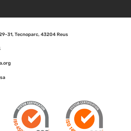
, 29-31, Tecnoparc, 43204 Reus
3
a.org
asa