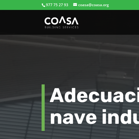
977 75 27 93
coasa@coasa.org
Adecuaci
nave ind