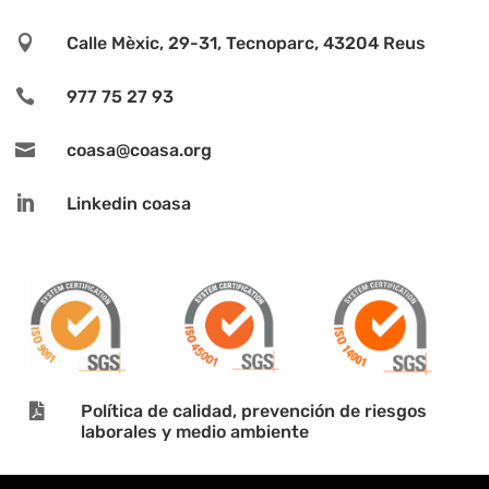

Calle Mèxic, 29-31, Tecnoparc, 43204 Reus

977 75 27 93

coasa@coasa.org

Linkedin coasa

Política de calidad, prevención de riesgos
laborales y medio ambiente