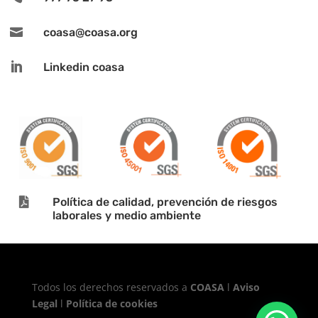

coasa@coasa.org

Linkedin coasa

Política de calidad, prevención de riesgos
laborales y medio ambiente
Todos los derechos reservados a
COASA
l
Aviso
Legal
l
Política de cookies