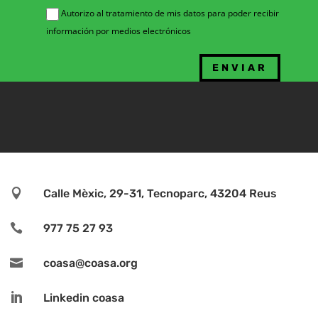
Autorizo al tratamiento de mis datos para poder recibir
información por medios electrónicos

Calle Mèxic, 29-31, Tecnoparc, 43204 Reus

977 75 27 93

coasa@coasa.org

Linkedin coasa