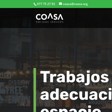
977 75 27 93
coasa@coasa.org
Trabajos
adecuaci
espacio