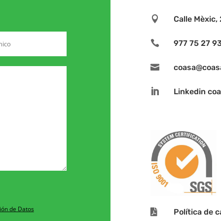

Calle Mèxic

977 75 27 9

coasa@coas

Linkedin co
ión de Datos

Política de 