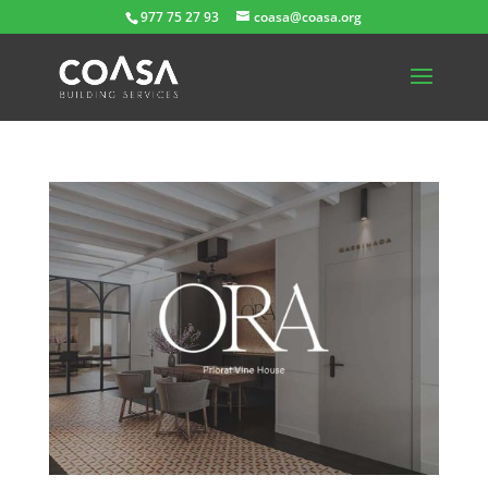
977 75 27 93
coasa@coasa.org