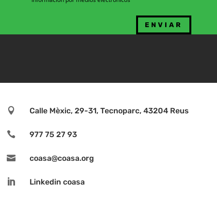

Calle Mèxic, 29-31, Tecnoparc, 43204 Reus

977 75 27 93

coasa@coasa.org

Linkedin coasa