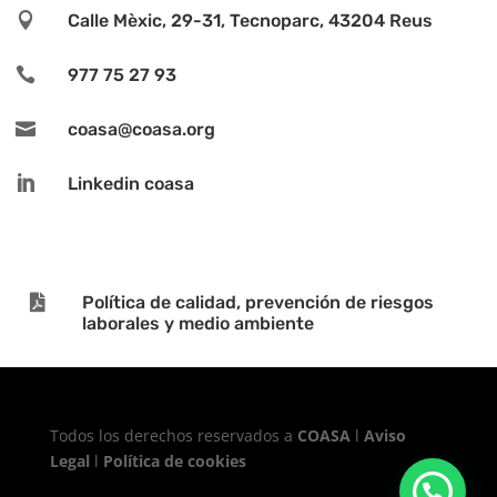

Calle Mèxic, 29-31, Tecnoparc, 43204 Reus

977 75 27 93

coasa@coasa.org

Linkedin coasa

Política de calidad, prevención de riesgos
laborales y medio ambiente
Todos los derechos reservados a
COASA
l
Aviso
Legal
l
Política de cookies