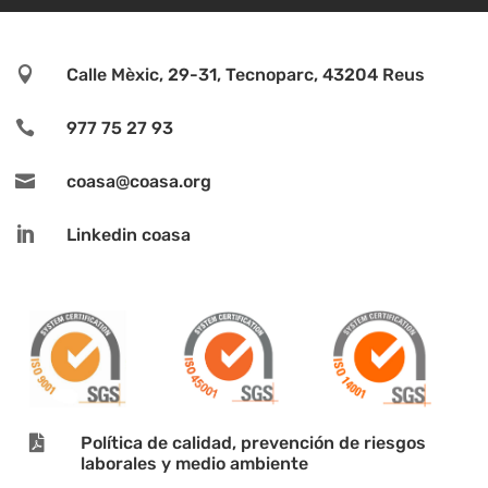

Calle Mèxic, 29-31, Tecnoparc, 43204 Reus

977 75 27 93

coasa@coasa.org

Linkedin coasa

Política de calidad, prevención de riesgos
laborales y medio ambiente