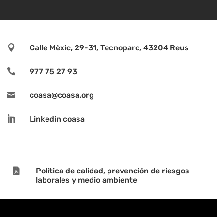

Calle Mèxic, 29-31, Tecnoparc, 43204 Reus

977 75 27 93

coasa@coasa.org

Linkedin coasa

Política de calidad, prevención de riesgos
laborales y medio ambiente