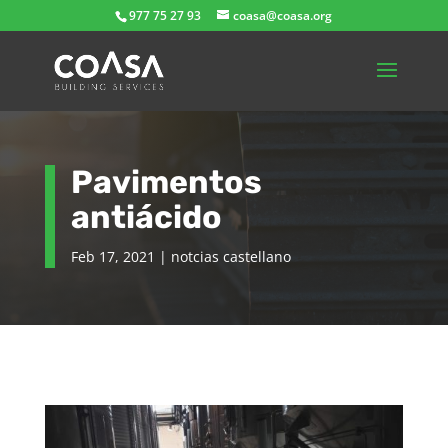
977 75 27 93
coasa@coasa.org
Pavimentos
antiácido
Feb 17, 2021
|
notcias castellano