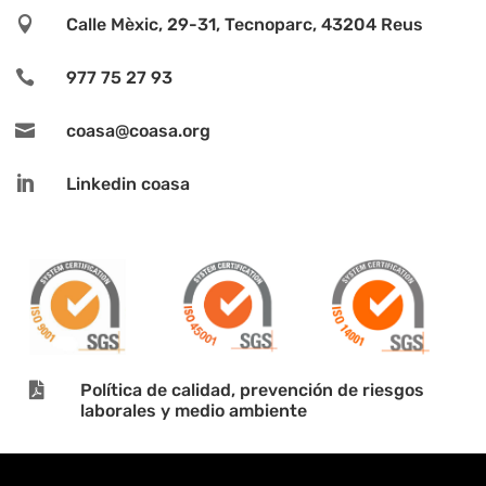

Calle Mèxic, 29-31, Tecnoparc, 43204 Reus

977 75 27 93

coasa@coasa.org

Linkedin coasa

Política de calidad, prevención de riesgos
laborales y medio ambiente