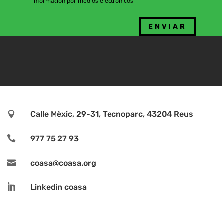
información por medios electrónicos

Calle Mèxic, 29-31, Tecnoparc, 43204 Reus

977 75 27 93

coasa@coasa.org

Linkedin coasa