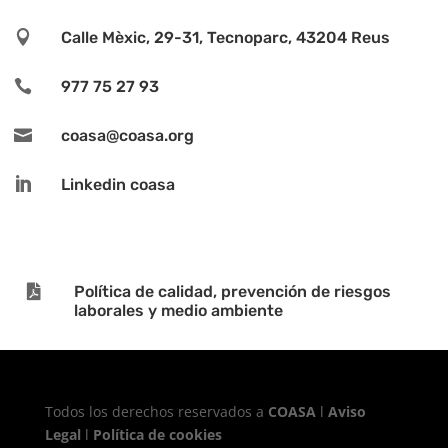

Calle Mèxic, 29-31, Tecnoparc, 43204 Reus

977 75 27 93

coasa@coasa.org

Linkedin coasa

Política de calidad, prevención de riesgos
laborales y medio ambiente
Todos los derechos reservados a
COASA
l
Aviso
Legal
l
Política de cookies