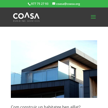
977 75 27 93
coasa@coasa.org
Com construir un habitatge ben aïllat?