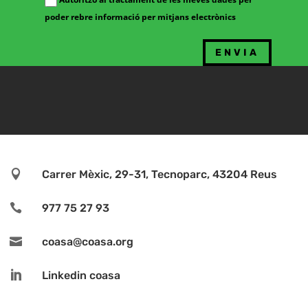
poder rebre informació per mitjans electrònics

Carrer Mèxic, 29-31, Tecnoparc, 43204 Reus

977 75 27 93

coasa@coasa.org

Linkedin coasa