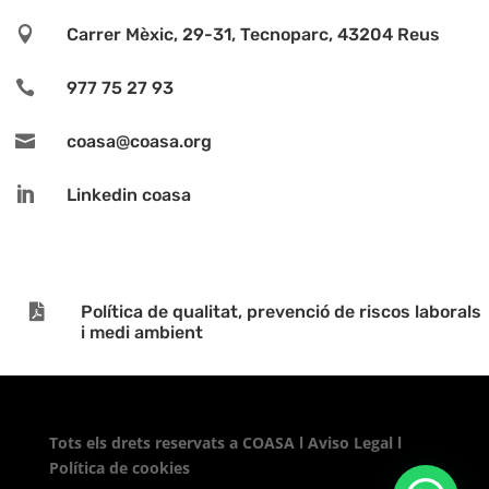

Carrer Mèxic, 29-31, Tecnoparc, 43204 Reus

977 75 27 93

coasa@coasa.org

Linkedin coasa

Política de qualitat, prevenció de riscos laborals
i medi ambient
Tots els drets reservats a
COASA
l
Aviso Legal
l
Política de cookies