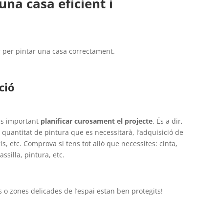
una casa eficient i
r per pintar una casa correctament.
ció
és important
planificar curosament el projecte
. És a dir,
a quantitat de pintura que es necessitarà, l’adquisició de
is, etc. Comprova si tens tot allò que necessites: cinta,
ssilla, pintura, etc.
s o zones delicades de l’espai estan ben protegits!