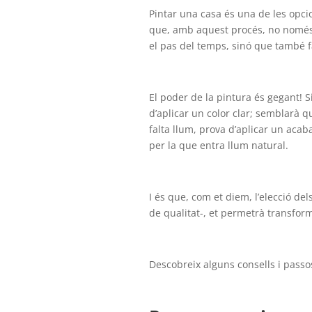
Pintar una casa és una de les opci
que, amb aquest procés, no només
el pas del temps, sinó que també f
El poder de la pintura és gegant! S
d’aplicar un color clar; semblarà qu
falta llum, prova d’aplicar un acab
per la que entra llum natural.
I és que, com et diem, l’elecció de
de qualitat-, et permetrà transform
Descobreix alguns consells i pass