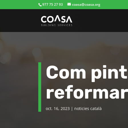
977 75 27 93
coasa@coasa.org
Com pinta
reformar
oct. 16, 2023
|
noticies català