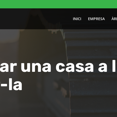
INICI
EMPRESA
ÀR
r una casa a l
-la