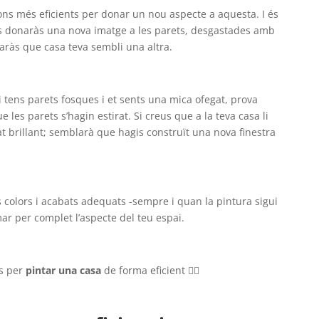
ons més eficients per donar un nou aspecte a aquesta. I és
 donaràs una nova imatge a les parets, desgastades amb
aràs que casa teva sembli una altra.
i tens parets fosques i et sents una mica ofegat, prova
e les parets s’hagin estirat. Si creus que a la teva casa li
at brillant; semblarà que hagis construït una nova finestra
ls colors i acabats adequats -sempre i quan la pintura sigui
ar per complet l’aspecte del teu espai.
os per
pintar una casa
de forma eficient 👇🏻