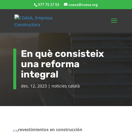
977 75 27 93
coasa@coasa.org
En què consisteix
una reforma
integral
des. 12, 2023
|
noticies català