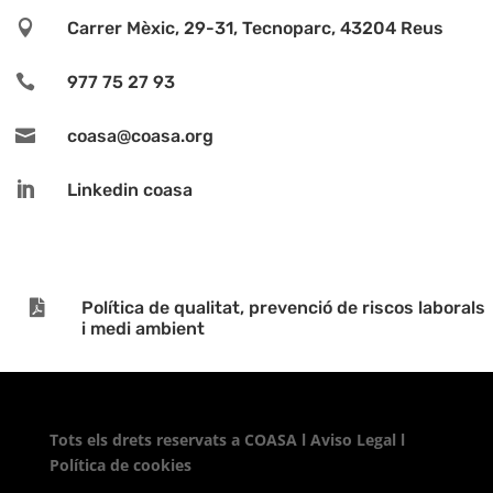

Carrer Mèxic, 29-31, Tecnoparc, 43204 Reus

977 75 27 93

coasa@coasa.org

Linkedin coasa

Política de qualitat, prevenció de riscos laborals
i medi ambient
Tots els drets reservats a
COASA
l
Aviso Legal
l
Política de cookies