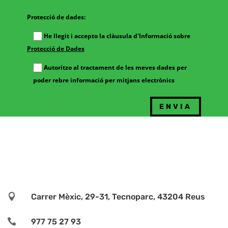
Protecció de dades:
He llegit i accepto la clàusula d'Informació sobre
Protecció de Dades
Autoritzo al tractament de les meves dades per
poder rebre informació per mitjans electrònics

Carrer Mèxic, 29-31, Tecnoparc, 43204 Reus

977 75 27 93