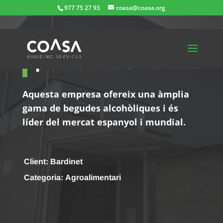
977 75 27 93
coasa@coasa.org
Ampliació d’una
planta industrial
Aquesta empresa ofereix una àmplia
gama de begudes alcohòliques i és
líder del mercat espanyol i mundial.
Client:
Bardinet
Categoria:
Agroalimentari