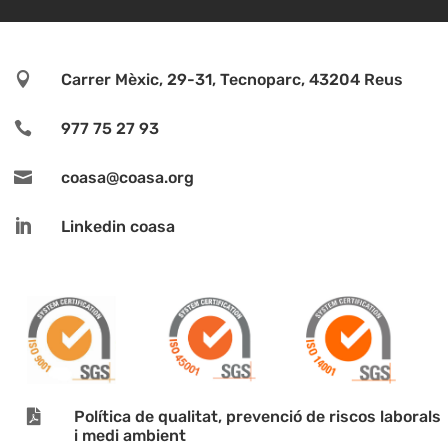

Carrer Mèxic, 29-31, Tecnoparc, 43204 Reus

977 75 27 93

coasa@coasa.org

Linkedin coasa

Política de qualitat, prevenció de riscos laborals
i medi ambient