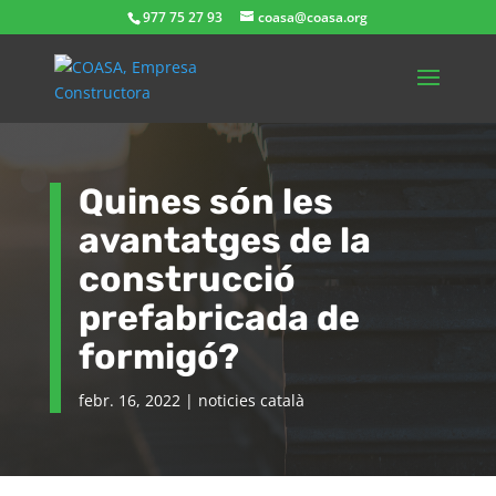
977 75 27 93
coasa@coasa.org
Quines són les
avantatges de la
construcció
prefabricada de
formigó?
febr. 16, 2022
|
noticies català