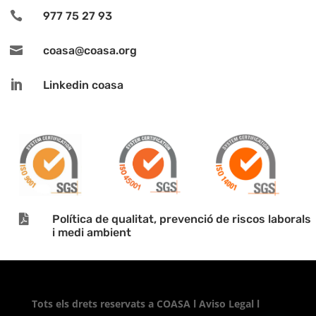

977 75 27 93

coasa@coasa.org

Linkedin coasa

Política de qualitat, prevenció de riscos laborals
i medi ambient
Tots els drets reservats a
COASA
l
Aviso Legal
l