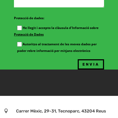
Protecció de dades:
He llegit i accepto la clàusula d'Informació sobre
Protecció de Dades
Autoritzo al tractament de les meves dades per
poder rebre informació per mitjans electrònics

Carrer Mèxic, 29-31, Tecnoparc, 43204 Reus