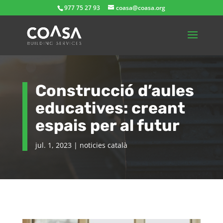
977 75 27 93
coasa@coasa.org
Construcció d’aules
educatives: creant
espais per al futur
jul. 1, 2023
|
noticies català