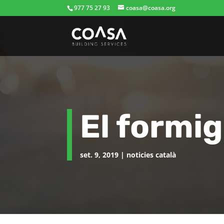
977 75 27 93
coasa@coasa.org
El formig
set. 9, 2019
|
noticies català