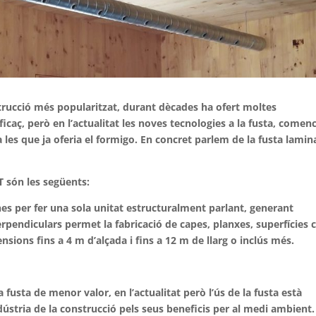
trucció més popularitzat, durant dècades ha ofert moltes
ficaç, però en l’actualitat les noves tecnologies a la fusta, comen
 a les que ja oferia el formigo. En concret parlem de la fusta lami
LT són les següents:
nes per fer una sola unitat estructuralment parlant, generant
erpendiculars permet la fabricació de capes, planxes, superfícies
ions fins a 4 m d’alçada i fins a 12 m de llarg o inclús més.
a fusta de menor valor, en l’actualitat però l’ús de la fusta està
ndústria de la construcció pels seus beneficis per al medi ambient.