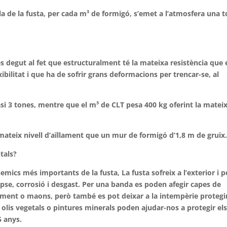
 de la fusta, per cada m³ de formigó, s’emet a l’atmosfera una 
 és degut al fet que estructuralment té la mateixa resistència que 
bilitat i que ha de sofrir grans deformacions per trencar-se, al
si 3 tones, mentre que el m³ de CLT pesa 400 kg oferint la matei
ateix nivell d’aïllament que un mur de formigó d’1,8 m de gruix
tals?
emics més importants de la fusta, La fusta sofreix a l’exterior i p
lapse, corrosió i desgast. Per una banda es poden afegir capes de
iment o maons, però també es pot deixar a la intempèrie protegi
 olis vegetals o pintures minerals poden ajudar-nos a protegir el
5 anys.