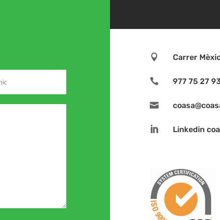

Carrer Mèxi

977 75 27 9

coasa@coas

Linkedin co