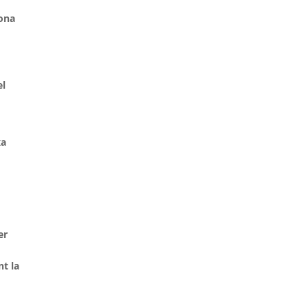
tona
el
xa
.
er
nt la
s