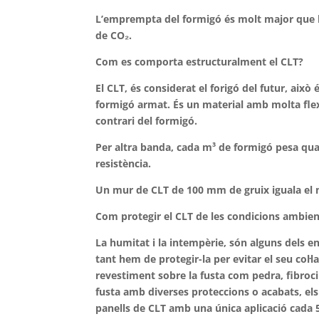
L’emprempta del formigó és molt major que la
de CO₂.
Com es comporta estructuralment el CLT?
El CLT, és considerat el forigó del futur, això
formigó armat. És un material amb molta flexi
contrari del formigó.
Per altra banda, cada m³ de formigó pesa qua
resistència.
Un mur de CLT de 100 mm de gruix iguala el m
Com protegir el CLT de les condicions ambien
La humitat i la intempèrie, són alguns dels en
tant hem de protegir-la per evitar el seu col·
revestiment sobre la fusta com pedra, fibroc
fusta amb diverses proteccions o acabats, els
panells de CLT amb una única aplicació cada 