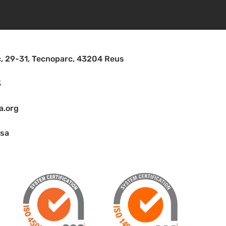
c, 29-31, Tecnoparc, 43204 Reus
3
a.org
asa