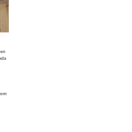
cen
nada
 com